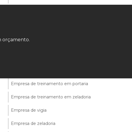
Empresa de prestação de serviços de
limpeza e conservação
Empresa de segurança e portaria
um orçamento.
Empresa de segurança vigia
Empresa de serviços de portaria
Empresa de terceirização de portaria
Empresa de treinamento em portaria
Empresa de treinamento em zeladoria
Empresa de vigia
Empresa de zeladoria