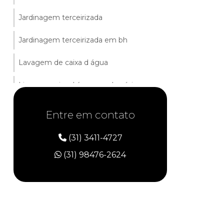
Jardinagem terceirizada
Jardinagem terceirizada em bh
Lavagem de caixa d água
Limpeza caixa d água condomínio
Limpeza comercial
Entre em contato
Limpeza conservação e zeladoria
(31) 3411-4727
Limpeza de ambientes comerciais
(31) 98476-2624
Limpeza de caixa d água
Limpeza de escritórios
Limpeza de escritórios comerciais