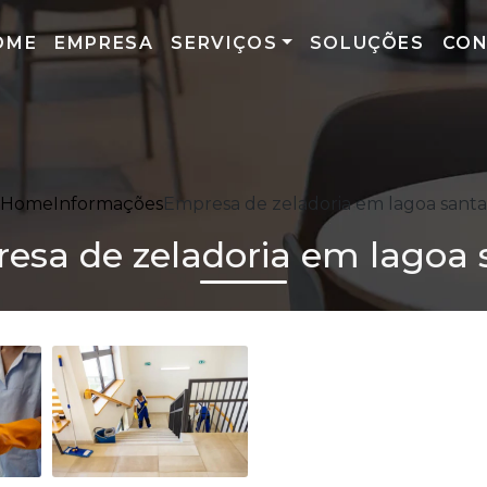
OME
EMPRESA
SERVIÇOS
SOLUÇÕES
CO
Home
Informações
Empresa de zeladoria em lagoa santa
esa de zeladoria em lagoa 