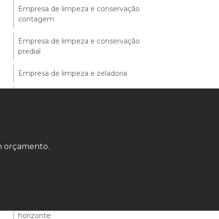
Empresa de limpeza e conservação
contagem
Empresa de limpeza e conservação
predial
Empresa de limpeza e zeladoria
Empresa de portaria betim
Empresa de portaria e recepção
Empresa de portaria e vigia
um orçamento.
Empresa de portaria e vigia em bh
Empresa de portaria terceirizada
Empresa de portaria terceirizada belo
horizonte