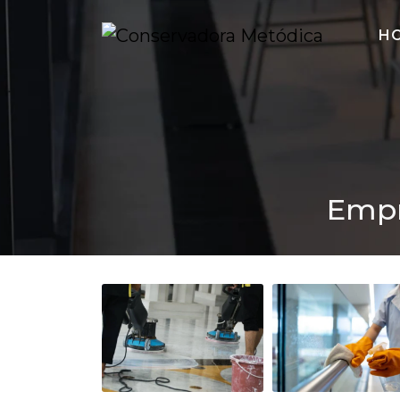
H
Empr