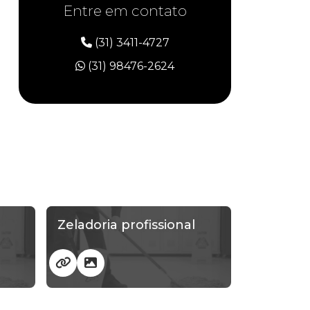
Entre em contato
Jardinagem terceirizada
(31) 3411-4727
Jardinagem terceirizada em bh
(31) 98476-2624
Lavagem de caixa d água
Limpeza caixa d água condomínio
Limpeza comercial
Limpeza conservação e zeladoria
Limpeza de ambientes comerciais
Zeladoria profissional
Limpeza de caixa d água
Limpeza de escritórios
Limpeza de escritórios comerciais