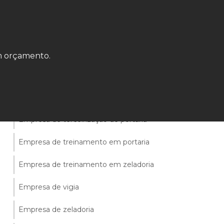
Empresa de prestação de serviços de
limpeza e conservação
Empresa de segurança e portaria
um orçamento.
Empresa de segurança vigia
Empresa de serviços de portaria
Empresa de terceirização de portaria
Empresa de treinamento em portaria
Empresa de treinamento em zeladoria
Empresa de vigia
Empresa de zeladoria