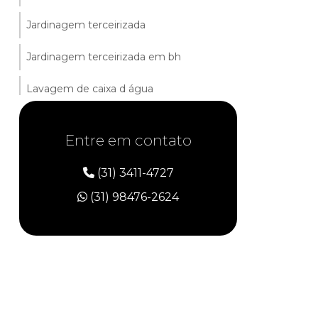
Jardinagem terceirizada
Jardinagem terceirizada em bh
Lavagem de caixa d água
Limpeza caixa d água condomínio
Entre em contato
Limpeza comercial
(31) 3411-4727
Limpeza conservação e zeladoria
(31) 98476-2624
Limpeza de ambientes comerciais
Limpeza de caixa d água
Limpeza de escritórios
Limpeza de escritórios comerciais